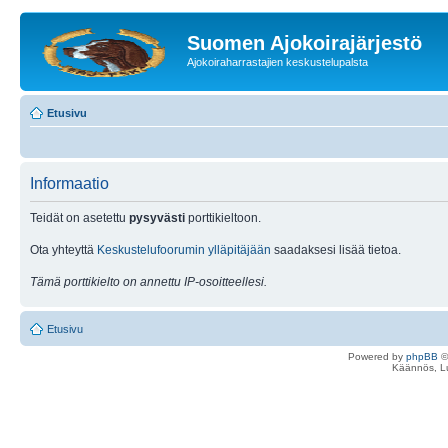
Suomen Ajokoirajärjestö
Ajokoiraharrastajien keskustelupalsta
Etusivu
Informaatio
Teidät on asetettu
pysyvästi
porttikieltoon.
Ota yhteyttä
Keskustelufoorumin ylläpitäjään
saadaksesi lisää tietoa.
Tämä porttikielto on annettu IP-osoitteellesi.
Etusivu
Powered by
phpBB
©
Käännös, Lu