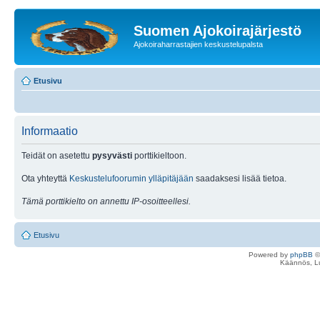
Suomen Ajokoirajärjestö
Ajokoiraharrastajien keskustelupalsta
Etusivu
Informaatio
Teidät on asetettu
pysyvästi
porttikieltoon.
Ota yhteyttä
Keskustelufoorumin ylläpitäjään
saadaksesi lisää tietoa.
Tämä porttikielto on annettu IP-osoitteellesi.
Etusivu
Powered by
phpBB
©
Käännös, Lu