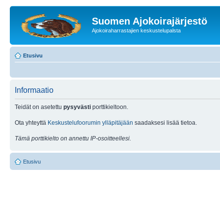
Suomen Ajokoirajärjestö
Ajokoiraharrastajien keskustelupalsta
Etusivu
Informaatio
Teidät on asetettu
pysyvästi
porttikieltoon.
Ota yhteyttä
Keskustelufoorumin ylläpitäjään
saadaksesi lisää tietoa.
Tämä porttikielto on annettu IP-osoitteellesi.
Etusivu