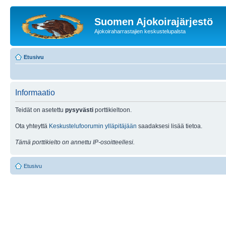
Suomen Ajokoirajärjestö
Ajokoiraharrastajien keskustelupalsta
Etusivu
Informaatio
Teidät on asetettu
pysyvästi
porttikieltoon.
Ota yhteyttä
Keskustelufoorumin ylläpitäjään
saadaksesi lisää tietoa.
Tämä porttikielto on annettu IP-osoitteellesi.
Etusivu