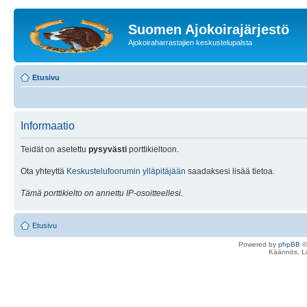
Suomen Ajokoirajärjestö
Ajokoiraharrastajien keskustelupalsta
Etusivu
Informaatio
Teidät on asetettu
pysyvästi
porttikieltoon.
Ota yhteyttä
Keskustelufoorumin ylläpitäjään
saadaksesi lisää tietoa.
Tämä porttikielto on annettu IP-osoitteellesi.
Etusivu
Powered by
phpBB
©
Käännös, Lu