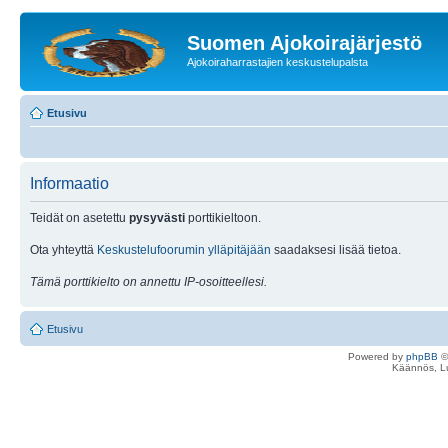
Suomen Ajokoirajärjestö
Ajokoiraharrastajien keskustelupalsta
Etusivu
Informaatio
Teidät on asetettu
pysyvästi
porttikieltoon.
Ota yhteyttä
Keskustelufoorumin ylläpitäjään
saadaksesi lisää tietoa.
Tämä porttikielto on annettu IP-osoitteellesi.
Etusivu
Powered by
phpBB
©
Käännös, Lu