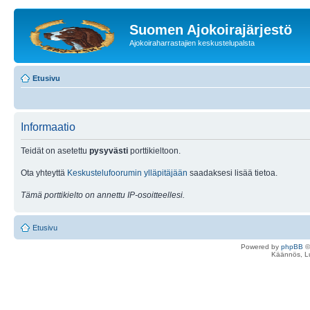
Suomen Ajokoirajärjestö
Ajokoiraharrastajien keskustelupalsta
Etusivu
Informaatio
Teidät on asetettu
pysyvästi
porttikieltoon.
Ota yhteyttä
Keskustelufoorumin ylläpitäjään
saadaksesi lisää tietoa.
Tämä porttikielto on annettu IP-osoitteellesi.
Etusivu
Powered by
phpBB
©
Käännös, Lu