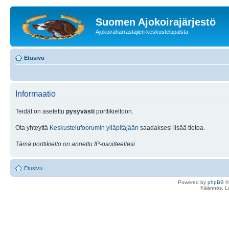
Suomen Ajokoirajärjestö
Ajokoiraharrastajien keskustelupalsta
Etusivu
Informaatio
Teidät on asetettu
pysyvästi
porttikieltoon.
Ota yhteyttä
Keskustelufoorumin ylläpitäjään
saadaksesi lisää tietoa.
Tämä porttikielto on annettu IP-osoitteellesi.
Etusivu
Powered by
phpBB
©
Käännös, Lu