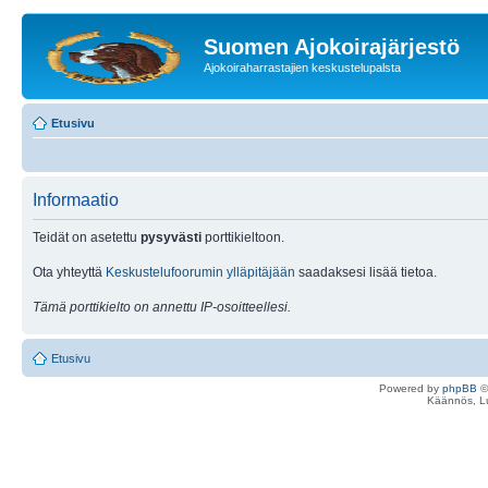
Suomen Ajokoirajärjestö
Ajokoiraharrastajien keskustelupalsta
Etusivu
Informaatio
Teidät on asetettu
pysyvästi
porttikieltoon.
Ota yhteyttä
Keskustelufoorumin ylläpitäjään
saadaksesi lisää tietoa.
Tämä porttikielto on annettu IP-osoitteellesi.
Etusivu
Powered by
phpBB
©
Käännös, Lu